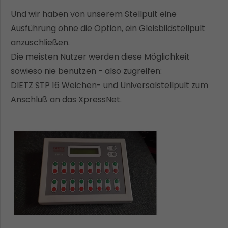
Drop us a line
info@yourdomain.com
Und wir haben von unserem Stellpult eine
Ausführung ohne die Option, ein Gleisbildstellpult
About us
anzuschließen.
Die meisten Nutzer werden diese Möglichkeit
Lorem ipsum dolor sit amet, consectetuer
sowieso nie benutzen - also zugreifen:
adipiscing elit.
DIETZ STP 16 Weichen- und Universalstellpult zum
Aenean commodo ligula eget dolor. Aenean massa.
Anschluß an das XpressNet.
Cum sociis natoque penatibus et magnis dis
parturient montes, nascetur ridiculus mus. Donec
quam felis, ultricies nec.