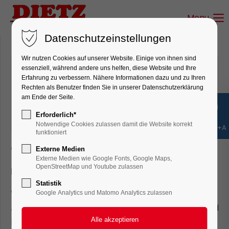
Menu
Login
Datenschutzeinstellungen
Benutzername
Wir nutzen Cookies auf unserer Website. Einige von ihnen sind
essenziell, während andere uns helfen, diese Website und Ihre
Aktuelle Info für August
Erfahrung zu verbessern. Nähere Informationen dazu und zu Ihren
Rechten als Benutzer finden Sie in unserer Datenschutzerklärung
2026
Passwort
am Ende der Seite.
Erforderlich*
Notwendige Cookies zulassen damit die Website korrekt
Shift+Alt+A
funktioniert
Wir brauchen Platz
Externe Medien
Anmelden
Externe Medien wie Google Fonts, Google Maps,
OpenStreetMap und Youtube zulassen
Liebe Modell- und Gartenbahnfreunde!
Register
|
Lost your password?
Statistik
Wir brauchen Platz und sind wieder mal am
Google Analytics und Matomo Analytics zulassen
Support
Aufräumen. Nicht mehr nachbestellbare Artikel und
Restposten müssen raus.
Lorem ipsum dolor sit amet: