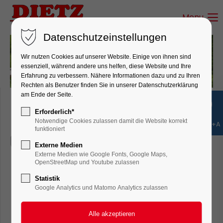
Menu
Login
Datenschutzeinstellungen
Benutzername
Wir nutzen Cookies auf unserer Website. Einige von ihnen sind
essenziell, während andere uns helfen, diese Website und Ihre
Erfahrung zu verbessern. Nähere Informationen dazu und zu Ihren
Rechten als Benutzer finden Sie in unserer Datenschutzerklärung
Passwort
am Ende der Seite.
Erforderlich*
Notwendige Cookies zulassen damit die Website korrekt
Shift+Alt+A
funktioniert
Externe Medien
Anmelden
Externe Medien wie Google Fonts, Google Maps,
OpenStreetMap und Youtube zulassen
Register
|
Lost your password?
Statistik
Lieferbare Profi-Sounds
Google Analytics und Matomo Analytics zulassen
Support
Profisound & Profi-Soundbox
Lorem ipsum dolor sit amet: