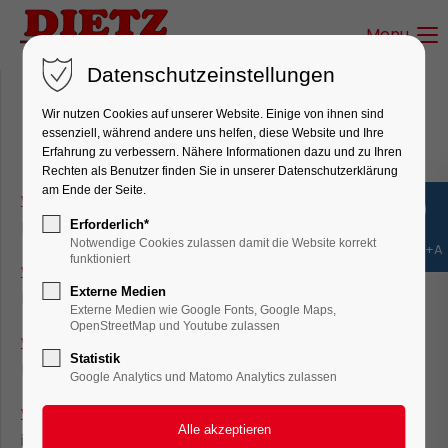
Menu
Login
Datenschutzeinstellungen
Benutzername
Wir nutzen Cookies auf unserer Website. Einige von ihnen sind
Interessante Links für die große
essenziell, während andere uns helfen, diese Website und Ihre
und kleine Eisenbahn
Erfahrung zu verbessern. Nähere Informationen dazu und zu Ihren
Rechten als Benutzer finden Sie in unserer Datenschutzerklärung
Passwort
am Ende der Seite.
www.kandertalbahn.de
Zweckverband
Kandertalbahn e.V. Historische Dampfzüge
Erforderlich*
Notwendige Cookies zulassen damit die Website korrekt
Shift+Alt+A
funktioniert
www.hsb-wr.de
Hier gibts die Vorbilder vieler IIm
Externe Medien
Fahrzeuge
Anmelden
Externe Medien wie Google Fonts, Google Maps,
OpenStreetMap und Youtube zulassen
www.uef-dampf.de
Lebendige Museumsbahn auf
Register
|
Lost your password?
Statistik
Regelspur und Meterspur
Google Analytics und Matomo Analytics zulassen
Support
www.blonaychamby.ch
Museum für Meterspuriges
Lorem ipsum dolor sit amet:
in der Schweiz