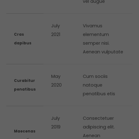
vel augue
July
Vivamus
2021
elementum
Cras
semper nisi.
dapibus
Aenean vulputate
May
Cum sociis
Curabitur
2020
natoque
penatibus
penatibus etis
July
Consectetuer
2019
adipiscing elit.
Maecenas
Aenean