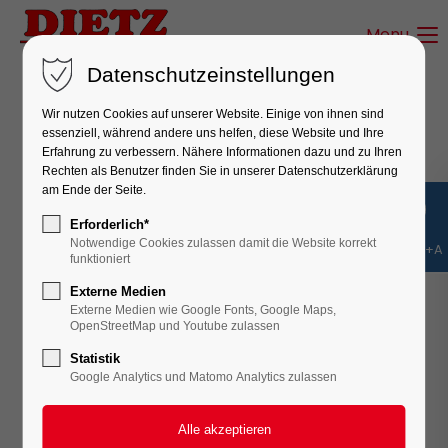
Menu
Login
Datenschutzeinstellungen
Benutzername
Wir nutzen Cookies auf unserer Website. Einige von ihnen sind
PROFESSIONAL SERVICES
essenziell, während andere uns helfen, diese Website und Ihre
Erfahrung zu verbessern. Nähere Informationen dazu und zu Ihren
Best Web Development in
Rechten als Benutzer finden Sie in unserer Datenschutzerklärung
Passwort
am Ende der Seite.
Berlin
Erforderlich*
Notwendige Cookies zulassen damit die Website korrekt
Shift+Alt+A
Lorem ipsum dolor sit amet, consectetuer
funktioniert
adipiscing elit. Aenean commodo ligula eget dolor.
Externe Medien
Anmelden
Aenean massa. Cum sociis natoque penatibus et
Externe Medien wie Google Fonts, Google Maps,
OpenStreetMap und Youtube zulassen
magnis dis parturient montes, nascetur ridiculus
Register
|
Lost your password?
Statistik
mus. Donec quam felis, ultricies nec, pellentesque
Google Analytics und Matomo Analytics zulassen
Support
eu, pretium quis, sem.
Lorem ipsum dolor sit amet: