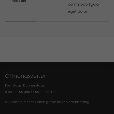
nec odio
commodo ligula
eget dolor
Öffnungszeiten
Dienstags, Donnerstags
9.00 - 12.00 und 14.00 - 18.00 Uhr
außerhalb dieser Zeiten gerne nach Vereinbarung