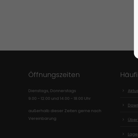
Öffnungszeiten
Häuf
Dienstags, Donnerstags
Aktue
9.00 - 12.00 und 14.00 - 18.00 Uhr
Down
außerhalb dieser Zeiten gerne nach
Vereinbarung
Über
Lager