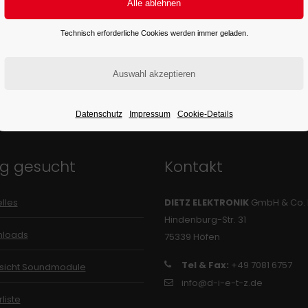
Technisch erforderliche Cookies werden immer geladen.
Datenschutz
Impressum
Cookie-Details
ig gesucht
Kontakt
lles
DIETZ ELEKTRONIK
GmbH & Co.
Hindenburg-Str. 31
loads
75339 Höfen
Tel & Fax:
+49 7081 6757
sicht Soundmodule
info@d-i-e-t-z.de
liste