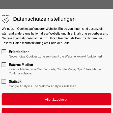
port
SOUND
ELEKTRONIK
ZUBEHÖR
Get in touch
DIVERSES
Datenschutzeinstellungen
ipsum dolor sit amet:
Cybersteel Inc.
Wir nutzen Cookies auf unserer Website. Einige von ihnen sind essenziell,
376-293 City Road, Suite 
während andere uns helfen, diese Website und Ihre Erfahrung zu verbessern.
Nähere Informationen dazu und zu Ihren Rechten als Benutzer finden Sie in
San Francisco, CA 94102
unserer Datenschutzerklärung am Ende der Seite.
4h
Gallery & Video
Erforderlich*
Have any questions?
/ 365days
Notwendige Cookies zulassen damit die Website korrekt funktioniert
+44 1234 567 890
lery - Elevation 
Externe Medien
Externe Medien wie Google Fonts, Google Maps, OpenStreetMap und
Drop us a line
Youtube zulassen
info@yourdomain.com
Statistik
er support for our
Google Analytics und Matomo Analytics zulassen
mers
Fri 8:00am - 5:00pm
+1)