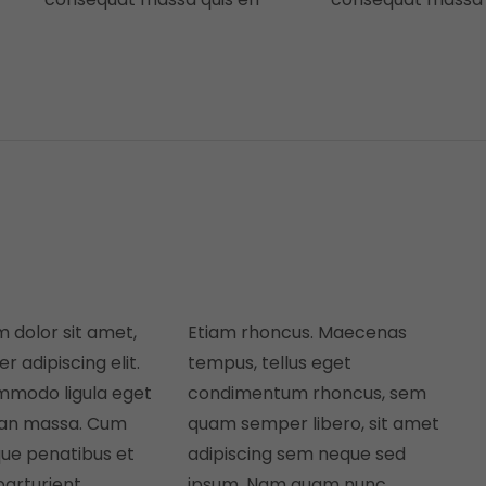
 dolor sit amet,
Etiam rhoncus. Maecenas
 adipiscing elit.
tempus, tellus eget
modo ligula eget
condimentum rhoncus, sem
ean massa. Cum
quam semper libero, sit amet
que penatibus et
adipiscing sem neque sed
parturient
ipsum. Nam quam nunc,