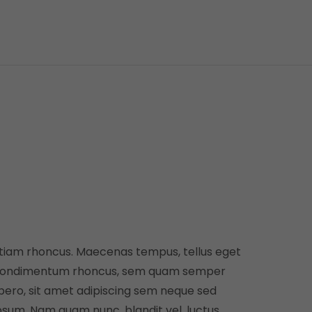
tiam rhoncus. Maecenas tempus, tellus eget
ondimentum rhoncus, sem quam semper
ibero, sit amet adipiscing sem neque sed
psum. Nam quam nunc, blandit vel, luctus