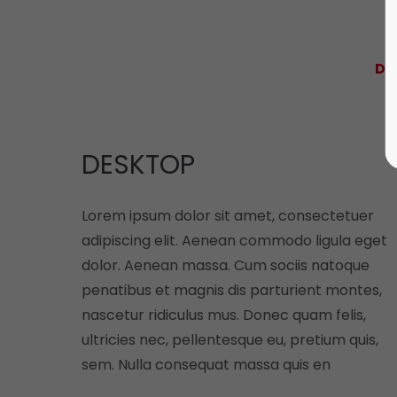
DE
DESKTOP
Lorem ipsum dolor sit amet, consectetuer
adipiscing elit. Aenean commodo ligula eget
dolor. Aenean massa. Cum sociis natoque
penatibus et magnis dis parturient montes,
nascetur ridiculus mus. Donec quam felis,
ultricies nec, pellentesque eu, pretium quis,
sem. Nulla consequat massa quis en