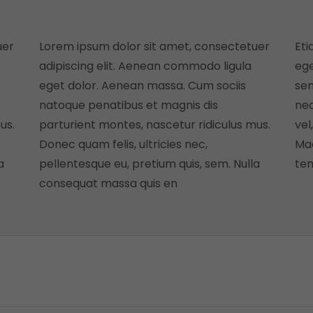
uer
Lorem ipsum dolor sit amet, consectetuer
Eti
adipiscing elit. Aenean commodo ligula
eg
eget dolor. Aenean massa. Cum sociis
sem
natoque penatibus et magnis dis
neq
us.
parturient montes, nascetur ridiculus mus.
vel
Donec quam felis, ultricies nec,
Mae
a
pellentesque eu, pretium quis, sem. Nulla
te
consequat massa quis en