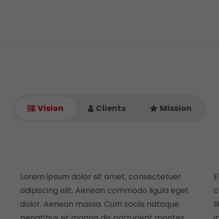
Vision
Clients
Mission
Lorem ipsum dolor sit amet, consectetuer
E
adipiscing elit. Aenean commodo ligula eget
c
dolor. Aenean massa. Cum sociis natoque
l
penatibus et magnis dis parturient montes,
i