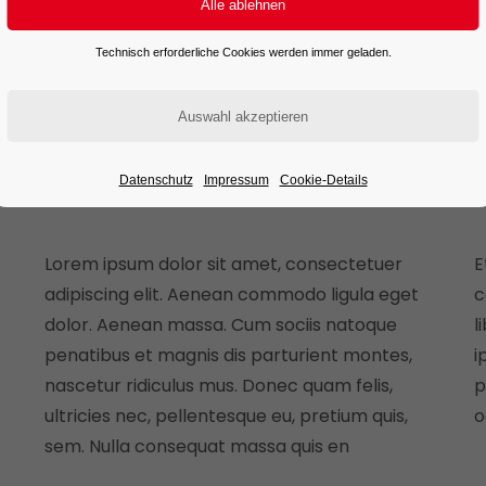
Technisch erforderliche Cookies werden immer geladen.
SKTOP
TABLETS
LAPTOP
SMARTPHO
Datenschutz
Impressum
Cookie-Details
Lorem ipsum dolor sit amet, consectetuer
E
adipiscing elit. Aenean commodo ligula eget
c
dolor. Aenean massa. Cum sociis natoque
l
penatibus et magnis dis parturient montes,
i
nascetur ridiculus mus. Donec quam felis,
p
ultricies nec, pellentesque eu, pretium quis,
o
sem. Nulla consequat massa quis en