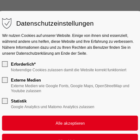
port
SOUND
ELEKTRONIK
ZUBEHÖR
Get in touch
DIVERSES
Datenschutzeinstellungen
ipsum dolor sit amet:
Cybersteel Inc.
Wir nutzen Cookies auf unserer Website. Einige von ihnen sind essenziell,
376-293 City Road, Suite 
während andere uns helfen, diese Website und Ihre Erfahrung zu verbessern.
Nähere Informationen dazu und zu Ihren Rechten als Benutzer finden Sie in
San Francisco, CA 94102
unserer Datenschutzerklärung am Ende der Seite.
4h
Interactive elements
Erforderlich*
Have any questions?
/ 365days
Notwendige Cookies zulassen damit die Website korrekt funktioniert
+44 1234 567 890
Tabs
Externe Medien
Externe Medien wie Google Fonts, Google Maps, OpenStreetMap und
Drop us a line
Youtube zulassen
info@yourdomain.com
Statistik
er support for our
Google Analytics und Matomo Analytics zulassen
mers
Fri 8:00am - 5:00pm
+1)