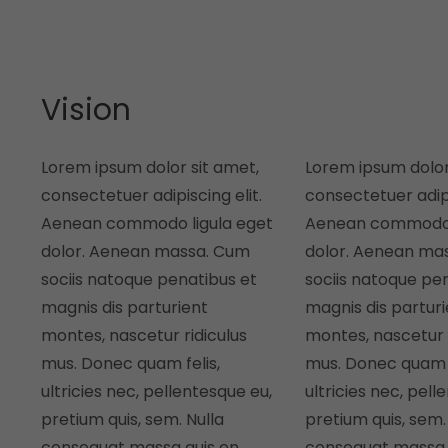
Vision
Lorem ipsum dolor sit amet,
Lorem ipsum dolor
consectetuer adipiscing elit.
consectetuer adipi
Aenean commodo ligula eget
Aenean commodo 
dolor. Aenean massa. Cum
dolor. Aenean ma
sociis natoque penatibus et
sociis natoque pe
magnis dis parturient
magnis dis partur
montes, nascetur ridiculus
montes, nascetur r
mus. Donec quam felis,
mus. Donec quam f
ultricies nec, pellentesque eu,
ultricies nec, pell
pretium quis, sem. Nulla
pretium quis, sem.
consequat massa quis en
consequat massa 