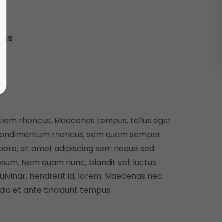
NES
tiam rhoncus. Maecenas tempus, tellus eget
ondimentum rhoncus, sem quam semper
ibero, sit amet adipiscing sem neque sed
psum. Nam quam nunc, blandit vel, luctus
ulvinar, hendrerit id, lorem. Maecenas nec
dio et ante tincidunt tempus.