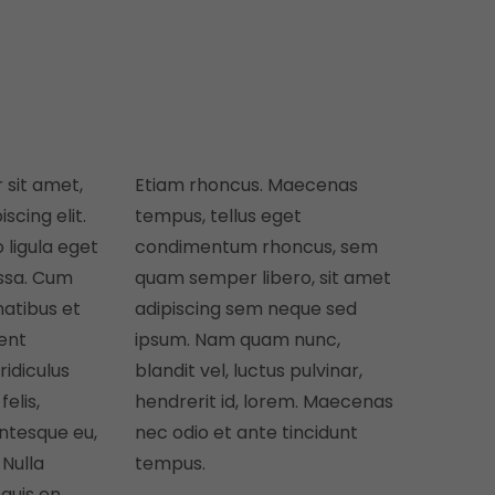
 sit amet,
Etiam rhoncus. Maecenas
scing elit.
tempus, tellus eget
ligula eget
condimentum rhoncus, sem
ssa. Cum
quam semper libero, sit amet
natibus et
adipiscing sem neque sed
ient
ipsum. Nam quam nunc,
idiculus
blandit vel, luctus pulvinar,
elis,
hendrerit id, lorem. Maecenas
entesque eu,
nec odio et ante tincidunt
 Nulla
tempus.
quis en