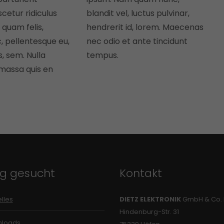
cetur ridiculus
blandit vel, luctus pulvinar,
quam felis,
hendrerit id, lorem. Maecenas
c, pellentesque eu,
nec odio et ante tincidunt
, sem. Nulla
tempus.
massa quis en
ig gesucht
Kontakt
lles
DIETZ ELEKTRONIK
GmbH & Co.
Hindenburg-Str. 31
loads