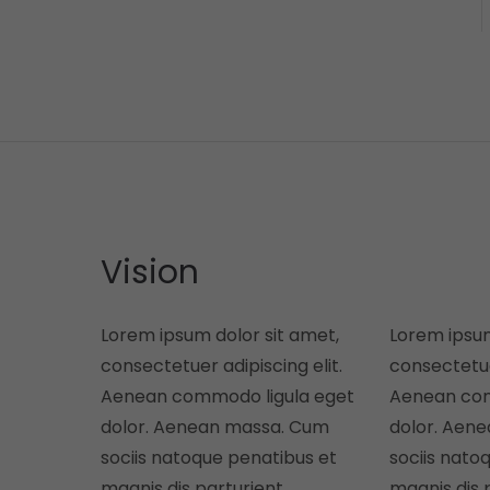
Vision
Lorem ipsum dolor sit amet,
Lorem ipsum
consectetuer adipiscing elit.
consectetuer
Aenean commodo ligula eget
Aenean com
dolor. Aenean massa. Cum
dolor. Aen
sociis natoque penatibus et
sociis nato
magnis dis parturient
magnis dis 