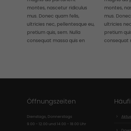
montes, nascetur ridiculus
montes, nas
mus. Donec quam felis,
mus. Donec 
ultricies nec, pellentesque eu,
ultricies ne
pretium quis, sem. Nulla
pretium quis
consequat massa quis en
consequat 
Öffnungszeiten
Häuf
Dienstags, Donnerstags
Aktue
9.00 - 12.00 und 14.00 - 18.00 Uhr
Down